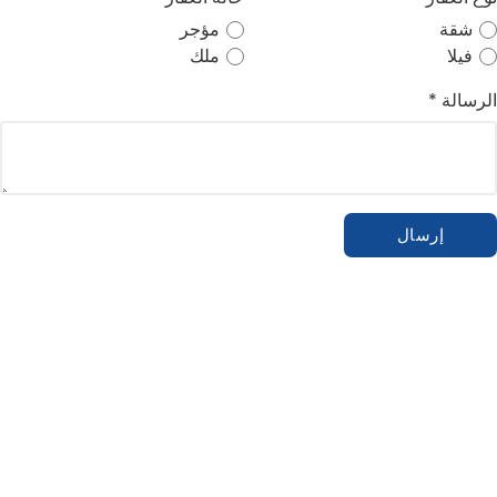
شقة
مؤجر
فيلا
ملك
الرسالة *
إرسال